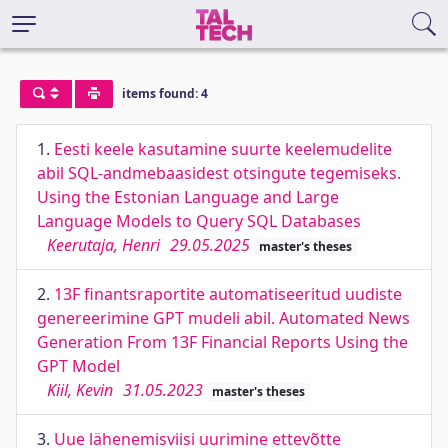
items found: 4
1.
Eesti keele kasutamine suurte keelemudelite
abil SQL-andmebaasidest otsingute tegemiseks.
Using the Estonian Language and Large
Language Models to Query SQL Databases
Keerutaja, Henri
29.05.2025
master's theses
2.
13F finantsraportite automatiseeritud uudiste
genereerimine GPT mudeli abil. Automated News
Generation From 13F Financial Reports Using the
GPT Model
Kiil, Kevin
31.05.2023
master's theses
3.
Uue lähenemisviisi uurimine ettevõtte