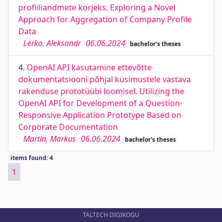
profiiliandmete korjeks. Exploring a Novel
Approach for Aggregation of Company Profile
Data
Lerko, Aleksandr
06.06.2024
bachelor's theses
4.
OpenAI API kasutamine ettevõtte
dokumentatsiooni põhjal küsimustele vastava
rakenduse prototüübi loomisel. Utilizing the
OpenAI API for Development of a Question-
Responsive Application Prototype Based on
Corporate Documentation
Martin, Markus
06.06.2024
bachelor's theses
items found: 4
1
TALTECH DIGIKOGU