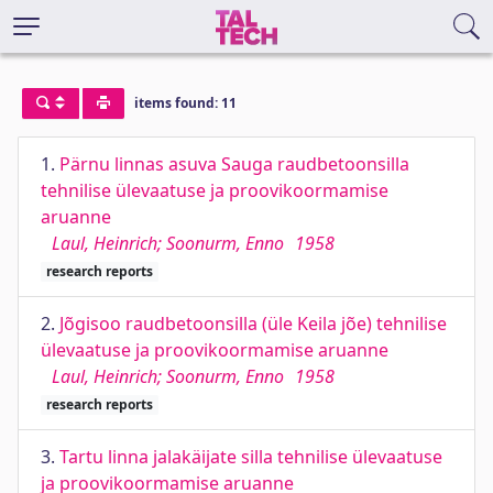
items found: 11
1.
Pärnu linnas asuva Sauga raudbetoonsilla
tehnilise ülevaatuse ja proovikoormamise
aruanne
Laul, Heinrich; Soonurm, Enno
1958
research reports
2.
Jõgisoo raudbetoonsilla (üle Keila jõe) tehnilise
ülevaatuse ja proovikoormamise aruanne
Laul, Heinrich; Soonurm, Enno
1958
research reports
3.
Tartu linna jalakäijate silla tehnilise ülevaatuse
ja proovikoormamise aruanne