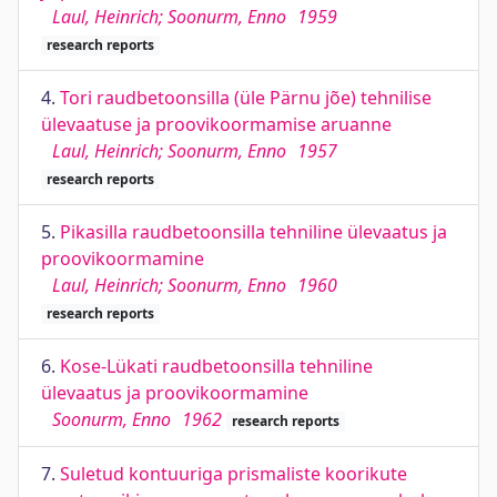
Laul, Heinrich; Soonurm, Enno
1959
research reports
4.
Tori raudbetoonsilla (üle Pärnu jõe) tehnilise
ülevaatuse ja proovikoormamise aruanne
Laul, Heinrich; Soonurm, Enno
1957
research reports
5.
Pikasilla raudbetoonsilla tehniline ülevaatus ja
proovikoormamine
Laul, Heinrich; Soonurm, Enno
1960
research reports
6.
Kose-Lükati raudbetoonsilla tehniline
ülevaatus ja proovikoormamine
Soonurm, Enno
1962
research reports
7.
Suletud kontuuriga prismaliste koorikute