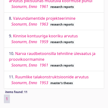
arvutus pikisuunas muutuva koormuse puhul
Soonurm, Enno
1961
research reports
8.
Vaivundamentide projekteerimine
Soonurm, Enno
1963
research reports
9.
Kinnise kontuuriga kooriku arvutus
Soonurm, Enno
1959
research reports
10.
Narva raudbetoonsilla tehniline ülevaatus ja
proovikoormamine
Soonurm, Enno
1961
research reports
11.
Ruumlike talakonstruktsioonide arvutus
Soonurm, Enno
1953
master's theses
items found: 11
1