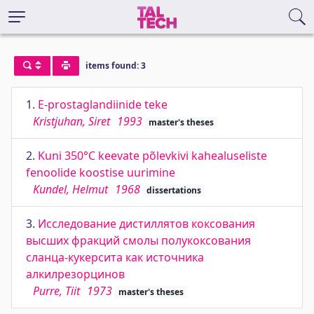
items found: 3
1.
E-prostaglandiinide teke
Kristjuhan, Siret
1993
master's theses
2.
Kuni 350°C keevate põlevkivi kahealuseliste
fenoolide koostise uurimine
Kundel, Helmut
1968
dissertations
3.
Исследование дистиллятов коксования
высших фракций смолы полукоксования
сланца-кукерсита как источника
алкилрезорцинов
Purre, Tiit
1973
master's theses