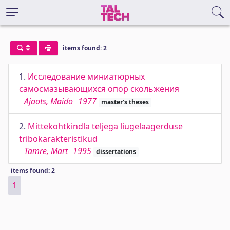
items found: 2
1.
Исследование миниатюрных
самосмазывающихся опор скольжения
Ajaots, Maido
1977
master's theses
2.
Mittekohtkindla teljega liugelaagerduse
tribokarakteristikud
Tamre, Mart
1995
dissertations
items found: 2
1