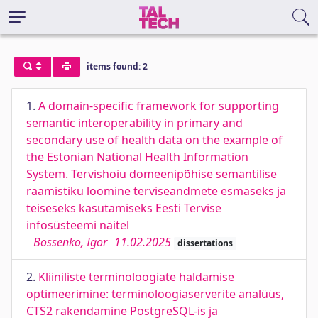
items found: 2
1.
A domain-speciﬁc framework for supporting
semantic interoperability in primary and
secondary use of health data on the example of
the Estonian National Health Information
System. Tervishoiu domeenipõhise semantilise
raamistiku loomine terviseandmete esmaseks ja
teiseseks kasutamiseks Eesti Tervise
infosüsteemi näitel
Bossenko, Igor
11.02.2025
dissertations
2.
Kliiniliste terminoloogiate haldamise
optimeerimine: terminoloogiaserverite analüüs,
CTS2 rakendamine PostgreSQL-is ja