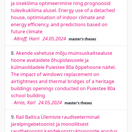
ja sisekliima optimeerimine ning prognoosid
tulevikukliima alusel. Energy use of a detached
house, optimisation of indoor climate and
energy efficiency, and predictions based on
future climate
Altroff, Harri
24.05.2024
master's theses
8.
Akende vahetuse mõju muinsuskaitsealuse
hoone avatäidete õhupidavusele ja
külmasildadele Puiestee 80a õppehoone näitel.
The impact of windows replacement on
airtightness and thermal bridges of a heritage
buildings openings conducted on Puiestee 80a
school building
Arras, Karl
24.05.2024
master's theses
9.
Rail Baltica Ülemiste raudteeterminali
järelpingebetoonist ja monoliitsest
raudbetoonist kandekonstruktsioonide arvutus.