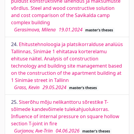
puidust konstruktiivne lahendus ja maksumuste
võrdlus. Steel and wood constructive solution
and cost comparison of the Savikalda camp
complex building
Gerasimova, Milena
19.01.2024
master's theses
24.
Ehitustehnoloogia ja platsikorralduse analüüs
Tallinnas, Sinimäe 1 ehitatava korterelamu
ehituse näitel. Analysis of construction
technology and building site management based
on the construction of the apartment building at
1 Sinimäe street in Tallinn
Grass, Kevin
29.05.2024
master's theses
25.
Siserõhu mõju nelikanttoru sõrestike T-
sõlmede kandevõimele tulekahjuolukorras.
Influence of internal pressure on square hollow
section T-joint in fire
Gurjanov, Ave-Triin
04.06.2026
master's theses