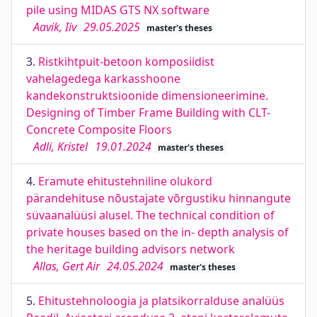
pile using MIDAS GTS NX software
Aavik, Iiv
29.05.2025
master's theses
3.
Ristkihtpuit-betoon komposiidist
vahelagedega karkasshoone
kandekonstruktsioonide dimensioneerimine.
Designing of Timber Frame Building with CLT-
Concrete Composite Floors
Adli, Kristel
19.01.2024
master's theses
4.
Eramute ehitustehniline olukord
pärandehituse nõustajate võrgustiku hinnangute
süvaanalüüsi alusel. The technical condition of
private houses based on the in- depth analysis of
the heritage building advisors network
Allas, Gert Air
24.05.2024
master's theses
5.
Ehitustehnoloogia ja platsikorralduse analüüs