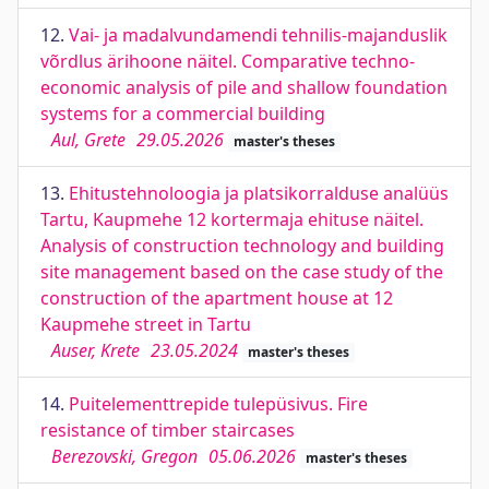
12.
Vai- ja madalvundamendi tehnilis-majanduslik
võrdlus ärihoone näitel. Comparative techno-
economic analysis of pile and shallow foundation
systems for a commercial building
Aul, Grete
29.05.2026
master's theses
13.
Ehitustehnoloogia ja platsikorralduse analüüs
Tartu, Kaupmehe 12 kortermaja ehituse näitel.
Analysis of construction technology and building
site management based on the case study of the
construction of the apartment house at 12
Kaupmehe street in Tartu
Auser, Krete
23.05.2024
master's theses
14.
Puitelementtrepide tulepüsivus. Fire
resistance of timber staircases
Berezovski, Gregon
05.06.2026
master's theses