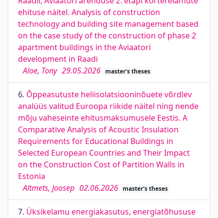
Raadil, Aviaatori arenduse 2. etapi korterelamute
ehituse näitel. Analysis of construction
technology and building site management based
on the case study of the construction of phase 2
apartment buildings in the Aviaatori
development in Raadi
Aloe, Tony
29.05.2026
master's theses
6.
Õppeasutuste heliisolatsiooninõuete võrdlev
analüüs valitud Euroopa riikide näitel ning nende
mõju vaheseinte ehitusmaksumusele Eestis. A
Comparative Analysis of Acoustic Insulation
Requirements for Educational Buildings in
Selected European Countries and Their Impact
on the Construction Cost of Partition Walls in
Estonia
Altmets, Joosep
02.06.2026
master's theses
7.
Üksikelamu energiakasutus, energiatõhususe