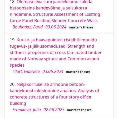
18.
Olemasoleva suurpaneelelamu saleda
betoonseina kandevõime ja seisukorra
hindamine. Structural Assessment of Existing
Large Panel Building Slender Concrete Walls
Boubadaz, Farid
03.06.2024
master's theses
19.
Kuuse- ja haavapuidust ristkihtliimpuidu
tugevus- ja jäikusomadused. Strength and
stiffness properties of cross-laminated timber
made of Norway spruce and Common aspen
species
Eilart, Gabriela
03.06.2024
master's theses
20.
Neljakorruselise ärihoone betoon-
kandekonstruktsioonide analüüs. Analysis of
concrete structures of a four story office
building
Ermakova, Julia
02.06.2025
master's theses