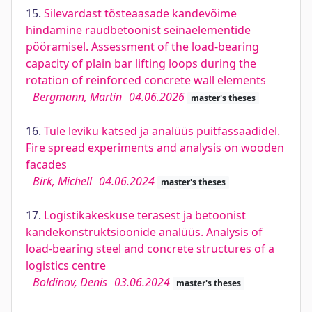
15.
Silevardast tõsteaasade kandevõime
hindamine raudbetoonist seinaelementide
pööramisel. Assessment of the load-bearing
capacity of plain bar lifting loops during the
rotation of reinforced concrete wall elements
Bergmann, Martin
04.06.2026
master's theses
16.
Tule leviku katsed ja analüüs puitfassaadidel.
Fire spread experiments and analysis on wooden
facades
Birk, Michell
04.06.2024
master's theses
17.
Logistikakeskuse terasest ja betoonist
kandekonstruktsioonide analüüs. Analysis of
load-bearing steel and concrete structures of a
logistics centre
Boldinov, Denis
03.06.2024
master's theses