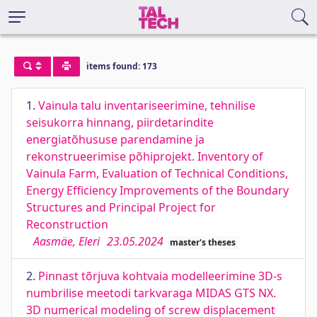
items found: 173
1.
Vainula talu inventariseerimine, tehnilise
seisukorra hinnang, piirdetarindite
energiatõhususe parendamine ja
rekonstrueerimise põhiprojekt. Inventory of
Vainula Farm, Evaluation of Technical Conditions,
Energy Efficiency Improvements of the Boundary
Structures and Principal Project for
Reconstruction
Aasmäe, Eleri
23.05.2024
master's theses
2.
Pinnast tõrjuva kohtvaia modelleerimine 3D-s
numbrilise meetodi tarkvaraga MIDAS GTS NX.
3D numerical modeling of screw displacement