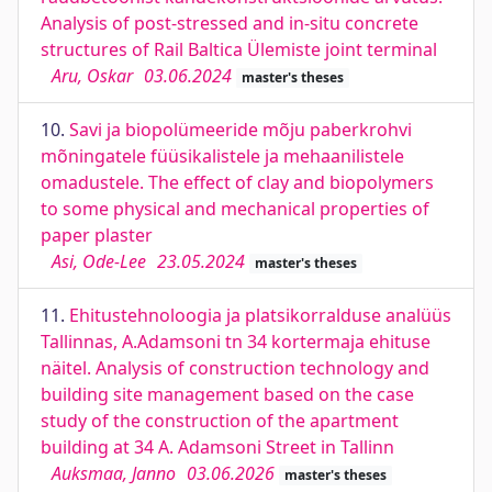
Analysis of post-stressed and in-situ concrete
structures of Rail Baltica Ülemiste joint terminal
Aru, Oskar
03.06.2024
master's theses
10.
Savi ja biopolümeeride mõju paberkrohvi
mõningatele füüsikalistele ja mehaanilistele
omadustele. The effect of clay and biopolymers
to some physical and mechanical properties of
paper plaster
Asi, Ode-Lee
23.05.2024
master's theses
11.
Ehitustehnoloogia ja platsikorralduse analüüs
Tallinnas, A.Adamsoni tn 34 kortermaja ehituse
näitel. Analysis of construction technology and
building site management based on the case
study of the construction of the apartment
building at 34 A. Adamsoni Street in Tallinn
Auksmaa, Janno
03.06.2026
master's theses