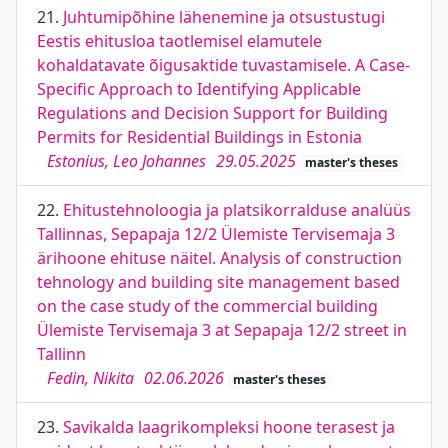
21.
Juhtumipõhine lähenemine ja otsustustugi
Eestis ehitusloa taotlemisel elamutele
kohaldatavate õigusaktide tuvastamisele. A Case-
Specific Approach to Identifying Applicable
Regulations and Decision Support for Building
Permits for Residential Buildings in Estonia
Estonius, Leo Johannes
29.05.2025
master's theses
22.
Ehitustehnoloogia ja platsikorralduse analüüs
Tallinnas, Sepapaja 12/2 Ülemiste Tervisemaja 3
ärihoone ehituse näitel. Analysis of construction
tehnology and building site management based
on the case study of the commercial building
Ülemiste Tervisemaja 3 at Sepapaja 12/2 street in
Tallinn
Fedin, Nikita
02.06.2026
master's theses
23.
Savikalda laagrikompleksi hoone terasest ja