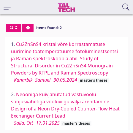
items found: 2
1.
Cu2ZnSnS4 kristallvõre korrastamatuse
uurimine toatemperatuurse fotoluminestsentsi
ja Raman spektroskoopia abil. Study of
Structural Disorder in Cu2ZnSnS4 Monograin
Powders by RTPL and Raman Spectroscopy
Kanarbik, Samuel
30.05.2024
master's theses
2.
Neooniga kuivjahutatud vastuvoolu
soojusvahetiga vooluviigu välja arendamine.
Design of a Neon Dry-Cooled Counter-Flow Heat
Exchanger Current Lead
Salla, Ott
17.01.2025
master's theses