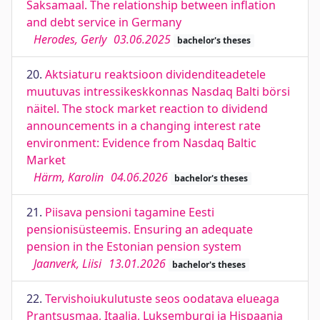
Saksamaal. The relationship between inflation
and debt service in Germany
Herodes, Gerly
03.06.2025
bachelor's theses
20.
Aktsiaturu reaktsioon dividenditeadetele
muutuvas intressikeskkonnas Nasdaq Balti börsi
näitel. The stock market reaction to dividend
announcements in a changing interest rate
environment: Evidence from Nasdaq Baltic
Market
Härm, Karolin
04.06.2026
bachelor's theses
21.
Piisava pensioni tagamine Eesti
pensionisüsteemis. Ensuring an adequate
pension in the Estonian pension system
Jaanverk, Liisi
13.01.2026
bachelor's theses
22.
Tervishoiukulutuste seos oodatava elueaga
Prantsusmaa, Itaalia, Luksemburgi ja Hispaania