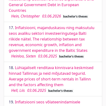
General Government Debt in European
Countries
Hein, Christopher
03.06.2026
bachelor's theses
17.
Inflatsiooni, majanduskasvu ning maksutulu
seos avaliku sektori investeeringutega Balti
riikide näitel. The relationship between tax
revenue, economic growth, inflation and
government expenditure in the Baltic States
Heinloo, Sixten
03.06.2025
bachelor's theses
18.
Lühiajaliselt renditava kinnisvara keskmised
hinnad Tallinnas ja neid mõjutavad tegurid.
Average prices of short-term rentals in Tallinn
and the factors affecting them
Hell, Liis
03.06.2025
bachelor's theses
19.
Inflatsiooni seos võlateenindamisele