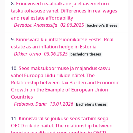
8.
Erinevused reaalpalkade ja eluasemeturu
taskukohasuse vahel. Differences in real wages
and real estate affordability
Devadze, Anastassija
02.06.2025
bachelor's theses
9.
Kinnisvara kui inflatsioonikaitse Eestis. Real
estate as an inflation hedge in Estonia
Dikker, Urmo
03.06.2025
bachelor's theses
10.
Seos maksukoormuse ja majanduskasvu
vahel Euroopa Liidu riikide näitel. The
Relationship between Tax Burden and Economic
Growth on the Example of European Union
Countries
Fedotova, Dana
13.01.2026
bachelor's theses
11.
Kinnisvaralise jõukuse seos tarbimisega
OECD riikide näitel. The relationship between
housing wealth and consumption in OECD