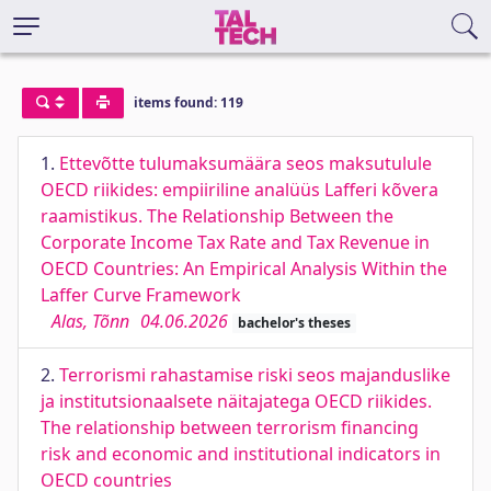
items found: 119
1.
Ettevõtte tulumaksumäära seos maksutulule
OECD riikides: empiiriline analüüs Lafferi kõvera
raamistikus. The Relationship Between the
Corporate Income Tax Rate and Tax Revenue in
OECD Countries: An Empirical Analysis Within the
Laffer Curve Framework
Alas, Tõnn
04.06.2026
bachelor's theses
2.
Terrorismi rahastamise riski seos majanduslike
ja institutsionaalsete näitajatega OECD riikides.
The relationship between terrorism financing
risk and economic and institutional indicators in
OECD countries