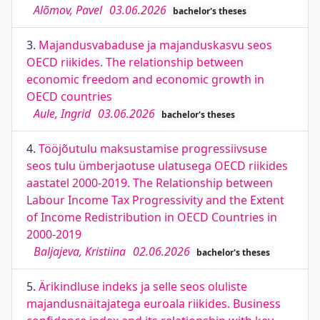
Alõmov, Pavel
03.06.2026
bachelor's theses
3.
Majandusvabaduse ja majanduskasvu seos
OECD riikides. The relationship between
economic freedom and economic growth in
OECD countries
Aule, Ingrid
03.06.2026
bachelor's theses
4.
Tööjõutulu maksustamise progressiivsuse
seos tulu ümberjaotuse ulatusega OECD riikides
aastatel 2000-2019. The Relationship between
Labour Income Tax Progressivity and the Extent
of Income Redistribution in OECD Countries in
2000-2019
Baljajeva, Kristiina
02.06.2026
bachelor's theses
5.
Ärikindluse indeks ja selle seos oluliste
majandusnäitajatega euroala riikides. Business