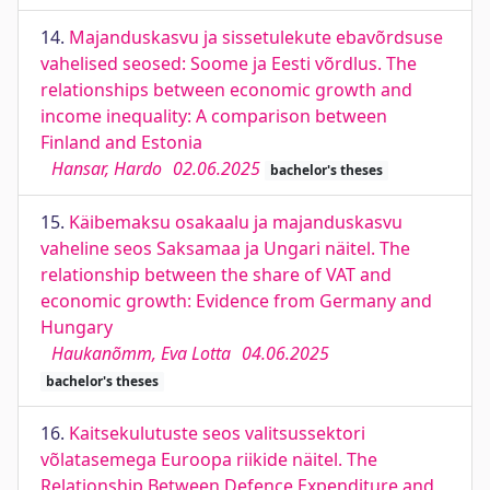
14.
Majanduskasvu ja sissetulekute ebavõrdsuse
vahelised seosed: Soome ja Eesti võrdlus. The
relationships between economic growth and
income inequality: A comparison between
Finland and Estonia
Hansar, Hardo
02.06.2025
bachelor's theses
15.
Käibemaksu osakaalu ja majanduskasvu
vaheline seos Saksamaa ja Ungari näitel. The
relationship between the share of VAT and
economic growth: Evidence from Germany and
Hungary
Haukanõmm, Eva Lotta
04.06.2025
bachelor's theses
16.
Kaitsekulutuste seos valitsussektori
võlatasemega Euroopa riikide näitel. The
Relationship Between Defence Expenditure and