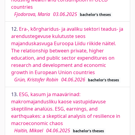
countries
Fjodorova, Maria
03.06.2025
bachelor's theses
12.
Era-, kõrgharidus- ja avaliku sektori teadus- ja
arendustegevuse kulutuste seos
majanduskasvuga Euroopa Liidu riikide näitel.
The relationship between private, higher
education, and public sector expenditures on
research and development and economic
growth in European Union countries
Grün, Kristofer Robin
04.06.2026
bachelor's theses
13.
ESG, kasum ja maavärinad:
makromajandusliku kaose vastupidavuse
skeptiline analüüs. ESG, earnings, and
earthquakes: a skeptical analysis of resilience in
macroeconomic chaos
Haitin, Mikael
04.06.2025
bachelor's theses