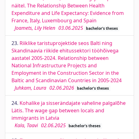
näitel. The Relationship Between Health
Expenditure and Life Expectancy: Evidence from
France, Italy, Luxembourg and Spain
Joamets, Lily Helen
03.06.2025
bachelor's theses
23.
Riiklike taristuprojektide seos Balti ning
Skandinaavia riikide ehitussektori tööhõivega
aastatel 2005-2024. Relationship between
National Infrastructure Projects and
Employment in the Construction Sector in the
Baltic and Scandinavian Countries in 2005-2024
Juhkam, Laura
02.06.2026
bachelor's theses
24.
Kohalike ja sisserändajate vaheline palgalõhe
Lätis. The wage gap between locals and
immigrants in Latvia
Kala, Taavi
02.06.2025
bachelor's theses