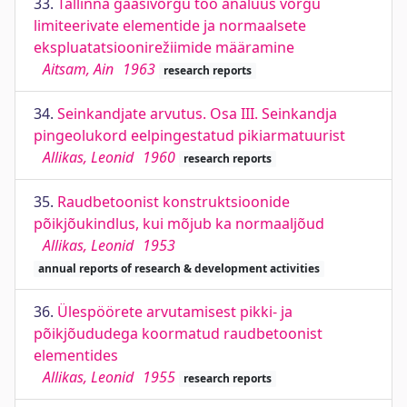
33.
Tallinna gaasivõrgu töö analüüs võrgu
limiteerivate elementide ja normaalsete
ekspluatatsioonirežiimide määramine
Aitsam, Ain
1963
research reports
34.
Seinkandjate arvutus. Osa III. Seinkandja
pingeolukord eelpingestatud pikiarmatuurist
Allikas, Leonid
1960
research reports
35.
Raudbetoonist konstruktsioonide
põikjõukindlus, kui mõjub ka normaaljõud
Allikas, Leonid
1953
annual reports of research & development activities
36.
Ülespöörete arvutamisest pikki- ja
põikjõududega koormatud raudbetoonist
elementides
Allikas, Leonid
1955
research reports