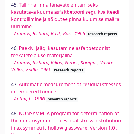
45.
Tallinna linna tänavate ehitamiseks
kasutatava kuuma asfaltbetooni segu kvaliteedi
kontrollimine ja sõidutee pinna kulumise määra
uurimine
Ambros, Richard; Kask, Karl
1965
research reports
46.
Paekivi jäägi kasutamine asfaltbetoonist
teekatete aluse materjalina
Ambros, Richard; Kikas, Verner; Kompus, Valdo;
Vallas, Endla
1960
research reports
47.
Automatic measurement of residual stresses
in tempered tumbler
Anton, J.
1996
research reports
48.
NONSYMM: A program for determination of
the nonaxisymmetric residual stress distribution
in axisymmetric hollow glassware. Version 1.0 :