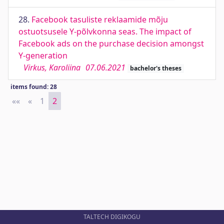
28.
Facebook tasuliste reklaamide mõju
ostuotsusele Y-põlvkonna seas. The impact of
Facebook ads on the purchase decision amongst
Y-generation
Virkus, Karoliina
07.06.2021
bachelor's theses
items found: 28
««
First
«
Previous
1
2
TALTECH DIGIKOGU