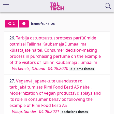
items found: 28
26.
Tarbija ostuotsustusprotsess parfüümide
ostmisel Tallinna Kaubamaja Ilumaailma
külastajate näitel. Consumer decision-making
process in purchasing perfume on the example
of the visitors of Tallinn Kaubamaja Ilumaailm
Verbenets, Džoana
04.06.2020
diploma theses
27.
Veganväljapanekute uuenduste roll
tarbijakäitumises Rimi Food Eesti AS näitel.
Modernization of vegan products\ displays and
its role in consumer behavior, following the
example of Rimi Food Eesti AS
Viilup, Sander
04.06.2021
bachelor's theses