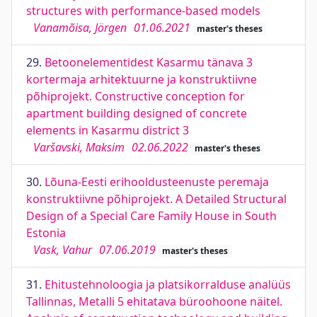
structures with performance-based models
Vanamõisa, Jörgen
01.06.2021
master's theses
29.
Betoonelementidest Kasarmu tänava 3
kortermaja arhitektuurne ja konstruktiivne
põhiprojekt. Constructive conception for
apartment building designed of concrete
elements in Kasarmu district 3
Varšavski, Maksim
02.06.2022
master's theses
30.
Lõuna-Eesti erihooldusteenuste peremaja
konstruktiivne põhiprojekt. A Detailed Structural
Design of a Special Care Family House in South
Estonia
Vask, Vahur
07.06.2019
master's theses
31.
Ehitustehnoloogia ja platsikorralduse analüüs
Tallinnas, Metalli 5 ehitatava büroohoone näitel.