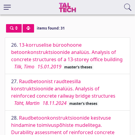
items found: 31
26.
13-korruselise büroohoone
betoonkonstruktsioonide analüüs. Analysis of
concrete structures of a 13-storey office building
Tilk, Timo
15.01.2019
master's theses
27.
Raudbetoonist raudteesilla
konstruktsioonide analüüs. Analysis of
reinforced concrete railway bridge structures
Täht, Martin
18.11.2024
master's theses
28.
Raudbetoonkonstruktsioonide kestvuse
hindamine toimivuspõhiste mudelitega.
Durability assessment of reinforced concrete