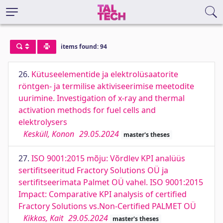
items found: 94
26.
Kütuseelementide ja elektrolüsaatorite
röntgen- ja termilise aktiviseerimise meetodite
uurimine. Investigation of x-ray and thermal
activation methods for fuel cells and
elektrolysers
Kesküll, Konon
29.05.2024
master's theses
27.
ISO 9001:2015 mõju: Võrdlev KPI analüüs
sertifitseeritud Fractory Solutions OÜ ja
sertifitseerimata Palmet OÜ vahel. ISO 9001:2015
Impact: Comparative KPI analysis of certified
Fractory Solutions vs.Non-Certified PALMET OÜ
Kikkas, Kait
29.05.2024
master's theses