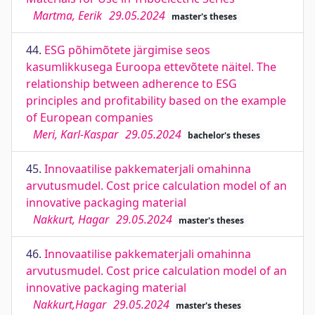
Martma, Eerik
29.05.2024
master's theses
44.
ESG põhimõtete järgimise seos
kasumlikkusega Euroopa ettevõtete näitel. The
relationship between adherence to ESG
principles and profitability based on the example
of European companies
Meri, Karl-Kaspar
29.05.2024
bachelor's theses
45.
Innovaatilise pakkematerjali omahinna
arvutusmudel. Cost price calculation model of an
innovative packaging material
Nakkurt, Hagar
29.05.2024
master's theses
46.
Innovaatilise pakkematerjali omahinna
arvutusmudel. Cost price calculation model of an
innovative packaging material
Nakkurt,Hagar
29.05.2024
master's theses