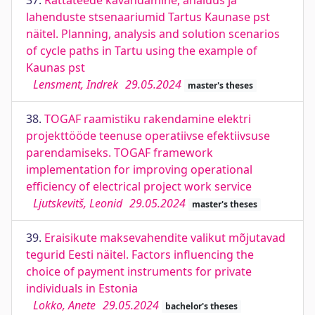
37.
Rattateede kavandamine, analüüs ja
lahenduste stsenaariumid Tartus Kaunase pst
näitel. Planning, analysis and solution scenarios
of cycle paths in Tartu using the example of
Kaunas pst
Lensment, Indrek
29.05.2024
master's theses
38.
TOGAF raamistiku rakendamine elektri
projekttööde teenuse operatiivse efektiivsuse
parendamiseks. TOGAF framework
implementation for improving operational
efficiency of electrical project work service
Ljutskevitš, Leonid
29.05.2024
master's theses
39.
Eraisikute maksevahendite valikut mõjutavad
tegurid Eesti näitel. Factors influencing the
choice of payment instruments for private
individuals in Estonia
Lokko, Anete
29.05.2024
bachelor's theses