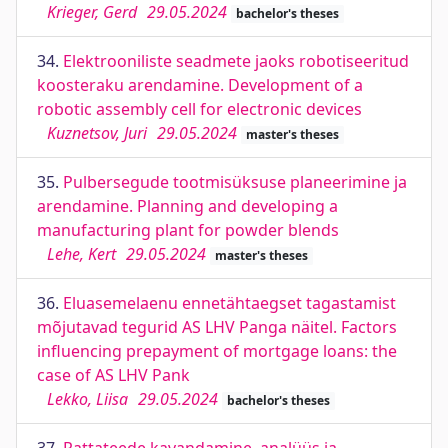
Krieger, Gerd
29.05.2024
bachelor's theses
34.
Elektrooniliste seadmete jaoks robotiseeritud
koosteraku arendamine. Development of a
robotic assembly cell for electronic devices
Kuznetsov, Juri
29.05.2024
master's theses
35.
Pulbersegude tootmisüksuse planeerimine ja
arendamine. Planning and developing a
manufacturing plant for powder blends
Lehe, Kert
29.05.2024
master's theses
36.
Eluasemelaenu ennetähtaegset tagastamist
mõjutavad tegurid AS LHV Panga näitel. Factors
influencing prepayment of mortgage loans: the
case of AS LHV Pank
Lekko, Liisa
29.05.2024
bachelor's theses