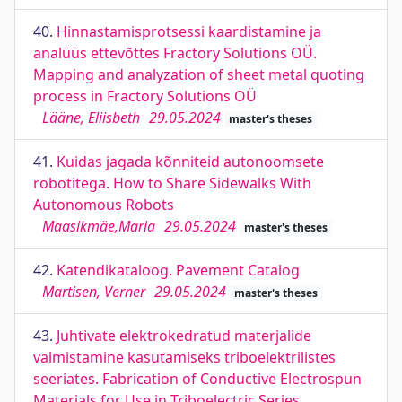
40.
Hinnastamisprotsessi kaardistamine ja
analüüs ettevõttes Fractory Solutions OÜ.
Mapping and analyzation of sheet metal quoting
process in Fractory Solutions OÜ
Lääne, Eliisbeth
29.05.2024
master's theses
41.
Kuidas jagada kõnniteid autonoomsete
robotitega. How to Share Sidewalks With
Autonomous Robots
Maasikmäe,Maria
29.05.2024
master's theses
42.
Katendikataloog. Pavement Catalog
Martisen, Verner
29.05.2024
master's theses
43.
Juhtivate elektrokedratud materjalide
valmistamine kasutamiseks triboelektrilistes
seeriates. Fabrication of Conductive Electrospun
Materials for Use in Triboelectric Series