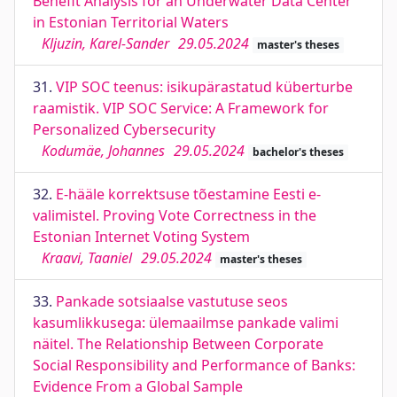
Benefit Analysis for an Underwater Data Center
in Estonian Territorial Waters
Kljuzin, Karel-Sander
29.05.2024
master's theses
31.
VIP SOC teenus: isikupärastatud küberturbe
raamistik. VIP SOC Service: A Framework for
Personalized Cybersecurity
Kodumäe, Johannes
29.05.2024
bachelor's theses
32.
E-hääle korrektsuse tõestamine Eesti e-
valimistel. Proving Vote Correctness in the
Estonian Internet Voting System
Kraavi, Taaniel
29.05.2024
master's theses
33.
Pankade sotsiaalse vastutuse seos
kasumlikkusega: ülemaailmse pankade valimi
näitel. The Relationship Between Corporate
Social Responsibility and Performance of Banks:
Evidence From a Global Sample