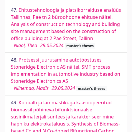
47.
Ehitustehnoloogia ja platsikorralduse analüüs
Tallinnas, Pae tn 2 büroohoone ehituse näitel.
Analysis of construction technology and building
site management based on the construction of
office building at 2 Pae Street, Tallinn
Nigol, Thea
29.05.2024
master's theses
48.
Protsessi juurutamine autotööstuses
Stoneridge Electronic AS näitel. SMT process
implementation in automotive industry based on
Stoneridge Electronics AS
Niinemaa, Madis
29.05.2024
master's theses
49.
Koobalti ja lämmastikuga kaasdopeeritud
biomassil põhineva bifunktsionaalse
süsinikmaterjali süntees ja karakteriseerimine
hapniku elektrokatalüüsis. Synthesis of Biomass-
based Co and N Co-doped Bifunctional Carbon