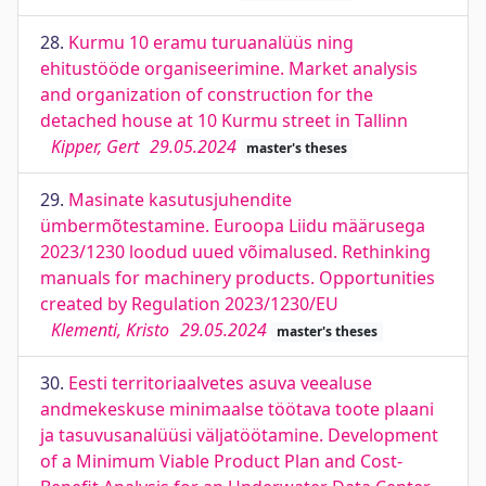
28.
Kurmu 10 eramu turuanalüüs ning
ehitustööde organiseerimine. Market analysis
and organization of construction for the
detached house at 10 Kurmu street in Tallinn
Kipper, Gert
29.05.2024
master's theses
29.
Masinate kasutusjuhendite
ümbermõtestamine. Euroopa Liidu määrusega
2023/1230 loodud uued võimalused. Rethinking
manuals for machinery products. Opportunities
created by Regulation 2023/1230/EU
Klementi, Kristo
29.05.2024
master's theses
30.
Eesti territoriaalvetes asuva veealuse
andmekeskuse minimaalse töötava toote plaani
ja tasuvusanalüüsi väljatöötamine. Development
of a Minimum Viable Product Plan and Cost-