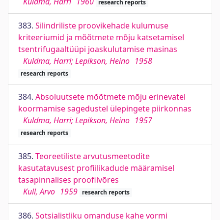
Kuldma, Harri
1960
research reports
383.
Silindriliste proovikehade kulumuse
kriteeriumid ja mõõtmete mõju katsetamisel
tsentrifugaaltüüpi joaskulutamise masinas
Kuldma, Harri; Lepikson, Heino
1958
research reports
384.
Absoluutsete mõõtmete mõju erinevatel
koormamise sagedustel ülepingete piirkonnas
Kuldma, Harri; Lepikson, Heino
1957
research reports
385.
Teoreetiliste arvutusmeetodite
kasutatavusest profiilikadude määramisel
tasapinnalises proofilvõres
Kull, Arvo
1959
research reports
386.
Sotsialistliku omanduse kahe vormi