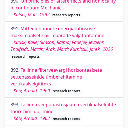
390.
On principles of aftereffects and nonlocality
in continuum Mechanics
Kutser, Mati
1992
research reports
391.
Mitteeluhoonete energiatõhususe
maksimaalsete piirmäärade väljatöötamine
Kuusk, Kalle; Simson, Raimo; Fadejev, Jevgeni;
Thalfeldt, Martin; Arak, Marti; Kurnitski, Jarek
2026
research reports
392.
Tallinna filterveevärgi horisontaalsete
settebasseinide ümberehitamine
vertikaalselgititeks
Kõiv, Arnold
1960
research reports
393.
Tallinna veepuhastusjaama vertikaalselgitite
töörežiimi uurimine
Kõiv, Arnold
1962
research reports