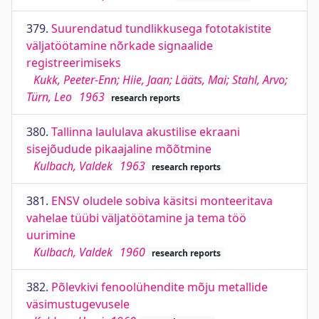
379.
Suurendatud tundlikkusega fototakistite
väljatöötamine nõrkade signaalide
registreerimiseks
Kukk, Peeter-Enn; Hiie, Jaan; Lääts, Mai; Stahl, Arvo;
Türn, Leo
1963
research reports
380.
Tallinna laululava akustilise ekraani
sisejõudude pikaajaline mõõtmine
Kulbach, Valdek
1963
research reports
381.
ENSV oludele sobiva käsitsi monteeritava
vahelae tüübi väljatöötamine ja tema töö
uurimine
Kulbach, Valdek
1960
research reports
382.
Põlevkivi fenoolühendite mõju metallide
väsimustugevusele