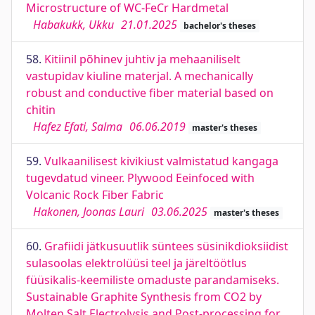
Microstructure of WC-FeCr Hardmetal
Habakukk, Ukku
21.01.2025
bachelor's theses
58.
Kitiinil põhinev juhtiv ja mehaaniliselt
vastupidav kiuline materjal. A mechanically
robust and conductive fiber material based on
chitin
Hafez Efati, Salma
06.06.2019
master's theses
59.
Vulkaanilisest kivikiust valmistatud kangaga
tugevdatud vineer. Plywood Eeinfoced with
Volcanic Rock Fiber Fabric
Hakonen, Joonas Lauri
03.06.2025
master's theses
60.
Grafiidi jätkusuutlik süntees süsinikdioksiidist
sulasoolas elektrolüüsi teel ja järeltöötlus
füüsikalis-keemiliste omaduste parandamiseks.
Sustainable Graphite Synthesis from CO2 by
Molten Salt Electrolysis and Post-processing for