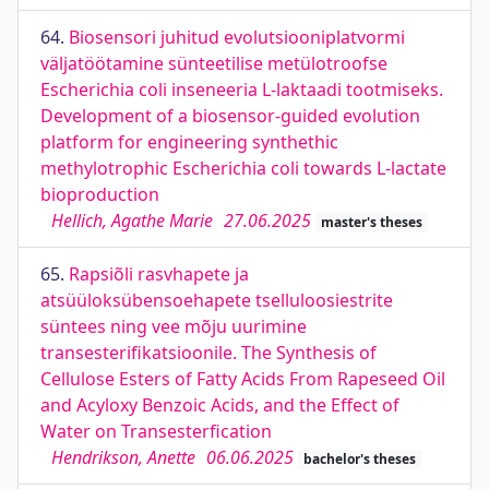
64.
Biosensori juhitud evolutsiooniplatvormi
väljatöötamine sünteetilise metülotroofse
Escherichia coli inseneeria L-laktaadi tootmiseks.
Development of a biosensor-guided evolution
platform for engineering synthethic
methylotrophic Escherichia coli towards L-lactate
bioproduction
Hellich, Agathe Marie
27.06.2025
master's theses
65.
Rapsiõli rasvhapete ja
atsüüloksübensoehapete tselluloosiestrite
süntees ning vee mõju uurimine
transesterifikatsioonile. The Synthesis of
Cellulose Esters of Fatty Acids From Rapeseed Oil
and Acyloxy Benzoic Acids, and the Effect of
Water on Transesterfication
Hendrikson, Anette
06.06.2025
bachelor's theses