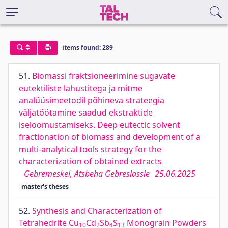
items found: 289
51.
Biomassi fraktsioneerimine sügavate
eutektiliste lahustitega ja mitme
analüüsimeetodil põhineva strateegia
väljatöötamine saadud ekstraktide
iseloomustamiseks. Deep eutectic solvent
fractionation of biomass and development of a
multi-analytical tools strategy for the
characterization of obtained extracts
Gebremeskel, Atsbeha Gebreslassie
25.06.2025
master's theses
52.
Synthesis and Characterization of
Tetrahedrite Cu
Cd
Sb
S
Monograin Powders
10
2
4
13