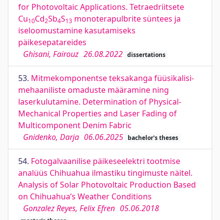
for Photovoltaic Applications. Tetraedriitsete
Cu
Cd
Sb
S
monoterapulbrite süntees ja
10
2
4
13
iseloomustamine kasutamiseks
päikesepatareides
Ghisani, Fairouz
26.08.2022
dissertations
53.
Mitmekomponentse teksakanga füüsikalisi-
mehaaniliste omaduste määramine ning
laserkulutamine. Determination of Physical-
Mechanical Properties and Laser Fading of
Multicomponent Denim Fabric
Gnidenko, Darja
06.06.2025
bachelor's theses
54.
Fotogalvaanilise päikeseelektri tootmise
analüüs Chihuahua ilmastiku tingimuste näitel.
Analysis of Solar Photovoltaic Production Based
on Chihuahua’s Weather Conditions
Gonzalez Reyes, Felix Efren
05.06.2018