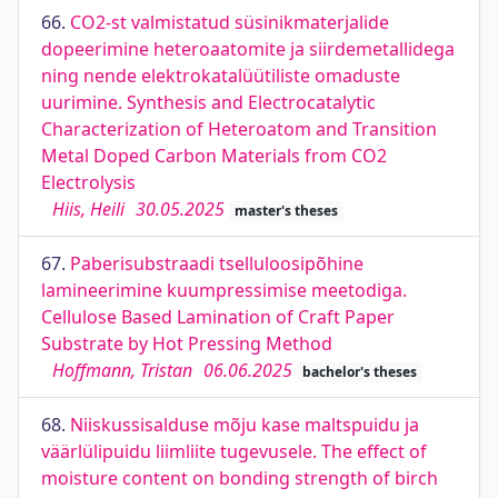
66.
CO2-st valmistatud süsinikmaterjalide
dopeerimine heteroaatomite ja siirdemetallidega
ning nende elektrokatalüütiliste omaduste
uurimine. Synthesis and Electrocatalytic
Characterization of Heteroatom and Transition
Metal Doped Carbon Materials from CO2
Electrolysis
Hiis, Heili
30.05.2025
master's theses
67.
Paberisubstraadi tselluloosipõhine
lamineerimine kuumpressimise meetodiga.
Cellulose Based Lamination of Craft Paper
Substrate by Hot Pressing Method
Hoffmann, Tristan
06.06.2025
bachelor's theses
68.
Niiskussisalduse mõju kase maltspuidu ja
väärlülipuidu liimliite tugevusele. The effect of
moisture content on bonding strength of birch