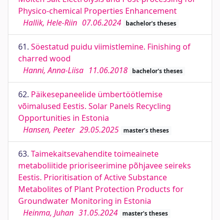
Physico-chemical Properties Enhancement
Hallik, Hele-Riin
07.06.2024
bachelor's theses
61.
Söestatud puidu viimistlemine. Finishing of
charred wood
Hanni, Anna-Liisa
11.06.2018
bachelor's theses
62.
Päikesepaneelide ümbertöötlemise
võimalused Eestis. Solar Panels Recycling
Opportunities in Estonia
Hansen, Peeter
29.05.2025
master's theses
63.
Taimekaitsevahendite toimeainete
metaboliitide prioriseerimine põhjavee seireks
Eestis. Prioritisation of Active Substance
Metabolites of Plant Protection Products for
Groundwater Monitoring in Estonia
Heinma, Juhan
31.05.2024
master's theses