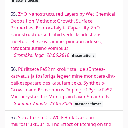
master's theses
55.
ZnO Nanostructured Layers by Wet Chemical
Deposition Methods: Growth, Surface
Properties, Photocatalytic Capability. ZnO
nanostruktuursed kihid vedeliksadestuse
meetoditel: kasvatamine, pinnaomadused,
fotokatalüütiline võimekus
Gromõko, Inga
28.06.2018
dissertations
56.
Püriitsete FeS2 mikrokristallide süntees-
kasvatus ja fosforiga legeerimine monoterakiht-
päikesepatareides kasutamiseks. Synthesis-
Growth and Phosphorus Doping of Pyrite FeS2
Microcrystals for Monograin Layer Solar Cells
Gutjuma, Annaly
29.05.2025
master's theses
57.
Söövituse mõju WC-FeCr kõvasulami
mikrostruktuurile. The Effect of Etching on the