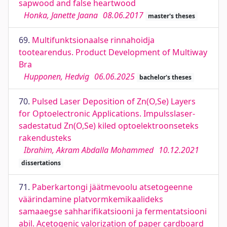
sapwood and false heartwood
Honka, Janette Jaana
08.06.2017
master's theses
69.
Multifunktsionaalse rinnahoidja
tootearendus. Product Development of Multiway
Bra
Hupponen, Hedvig
06.06.2025
bachelor's theses
70.
Pulsed Laser Deposition of Zn(O,Se) Layers
for Optoelectronic Applications. Impulsslaser-
sadestatud Zn(O,Se) kiled optoelektroonseteks
rakendusteks
Ibrahim, Akram Abdalla Mohammed
10.12.2021
dissertations
71.
Paberkartongi jäätmevoolu atsetogeenne
väärindamine platvormkemikaalideks
samaaegse sahharifikatsiooni ja fermentatsiooni
abil. Acetogenic valorization of paper cardboard