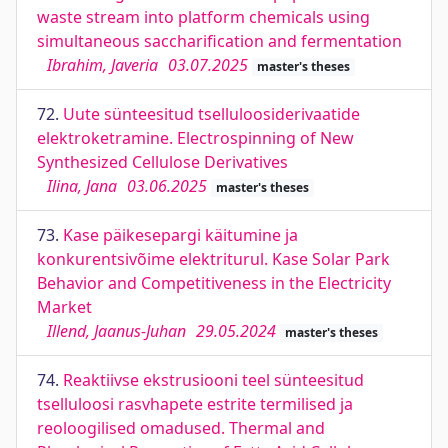
waste stream into platform chemicals using
simultaneous saccharification and fermentation
Ibrahim, Javeria
03.07.2025
master's theses
72.
Uute sünteesitud tselluloosiderivaatide
elektroketramine. Electrospinning of New
Synthesized Cellulose Derivatives
Ilina, Jana
03.06.2025
master's theses
73.
Kase päikesepargi käitumine ja
konkurentsivõime elektriturul. Kase Solar Park
Behavior and Competitiveness in the Electricity
Market
Illend, Jaanus-Juhan
29.05.2024
master's theses
74.
Reaktiivse ekstrusiooni teel sünteesitud
tselluloosi rasvhapete estrite termilised ja
reoloogilised omadused. Thermal and