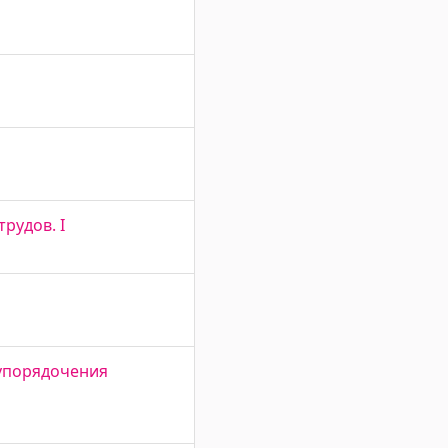
рудов. I
 упорядочения