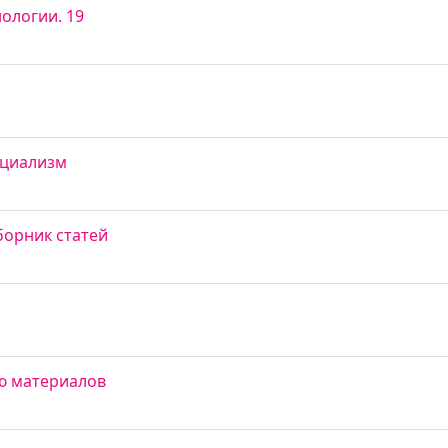
ологии. 19
оциализм
сборник статей
ю материалов