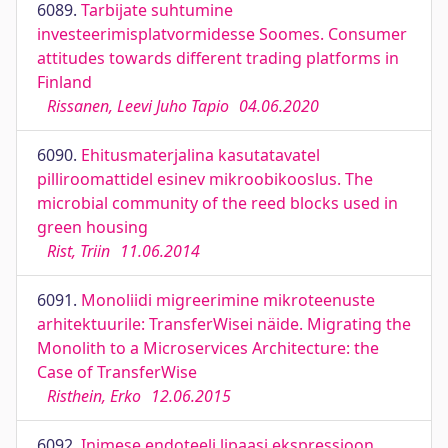
6089.
Tarbijate suhtumine
investeerimisplatvormidesse Soomes. Consumer
attitudes towards different trading platforms in
Finland
Rissanen, Leevi Juho Tapio
04.06.2020
6090.
Ehitusmaterjalina kasutatavatel
pilliroomattidel esinev mikroobikooslus. The
microbial community of the reed blocks used in
green housing
Rist, Triin
11.06.2014
6091.
Monoliidi migreerimine mikroteenuste
arhitektuurile: TransferWisei näide. Migrating the
Monolith to a Microservices Architecture: the
Case of TransferWise
Risthein, Erko
12.06.2015
6092.
Inimese endoteeli lipaasi ekspressioon