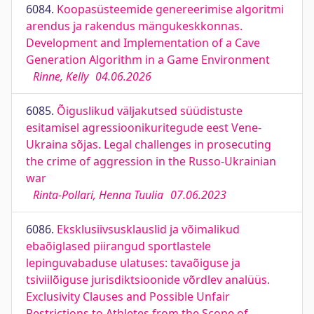
6084.
Koopasüsteemide genereerimise algoritmi
arendus ja rakendus mängukeskkonnas.
Development and Implementation of a Cave
Generation Algorithm in a Game Environment
Rinne, Kelly
04.06.2026
6085.
Õiguslikud väljakutsed süüdistuste
esitamisel agressioonikuritegude eest Vene-
Ukraina sõjas. Legal challenges in prosecuting
the crime of aggression in the Russo-Ukrainian
war
Rinta-Pollari, Henna Tuulia
07.06.2023
6086.
Eksklusiivsusklauslid ja võimalikud
ebaõiglased piirangud sportlastele
lepinguvabaduse ulatuses: tavaõiguse ja
tsiviilõiguse jurisdiktsioonide võrdlev analüüs.
Exclusivity Clauses and Possible Unfair
Restrictions to Athletes from the Scope of