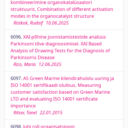
kombineerimine organokatalüsaatori
struktuuris. Combination of different activation
modes in the organocatalyst structure
Ristkok, Rudolf
10.06.2025
6096.
XAI-põhine joonistamistestide analüüs
Parkinsoni tõve diagnoosimisel. XAI Based
Analysis of Drawing Tests for the Diagnosis of
Parkinson\s Disease
Rizo, Maria
12.06.2025
6097.
AS Green Marine kliendirahulolu uuring ja
ISO 14001 sertifikaadi olulisus. Measuring
customer satisfaction based on Green Marine
LTD and evaluating ISO 14001 sertificate
importance
Ritser, Tanel
22.01.2015
6098.
Juhi roll organisatsiooni