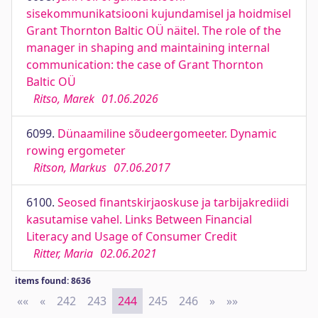
sisekommunikatsiooni kujundamisel ja hoidmisel
Grant Thornton Baltic OÜ näitel. The role of the
manager in shaping and maintaining internal
communication: the case of Grant Thornton
Baltic OÜ
Ritso, Marek
01.06.2026
6099.
Dünaamiline sõudeergomeeter. Dynamic
rowing ergometer
Ritson, Markus
07.06.2017
6100.
Seosed finantskirjaoskuse ja tarbijakrediidi
kasutamise vahel. Links Between Financial
Literacy and Usage of Consumer Credit
Ritter, Maria
02.06.2021
items found: 8636
««
First
«
Previous
242
243
244
245
246
»
Next
»»
Last