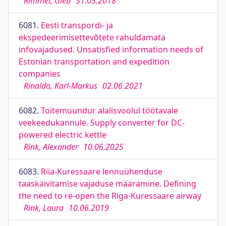
Rimmel, Gleb
31.05.2018
6081.
Eesti transpordi- ja
ekspedeerimisettevõtete rahuldamata
infovajadused. Unsatisfied information needs of
Estonian transportation and expedition
companies
Rinaldo, Karl-Markus
02.06.2021
6082.
Toitemuundur alalisvoolul töötavale
veekeedukannule. Supply converter for DC-
powered electric kettle
Rink, Alexander
10.06.2025
6083.
Riia-Kuressaare lennuühenduse
taaskäivitamise vajaduse määramine. Defining
the need to re-open the Riga-Kuressaare airway
Rink, Laura
10.06.2019