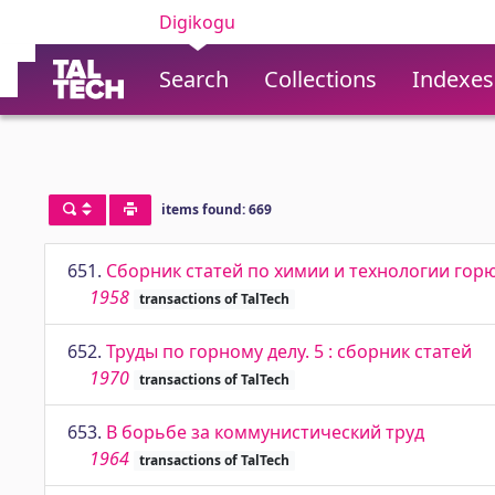
Digikogu
Search
Collections
Indexes
items found: 669
651.
Сборник статей по химии и технологии горю
1958
transactions of TalTech
652.
Труды по горному делу. 5 : сборник статей
1970
transactions of TalTech
653.
В борьбе за коммунистический труд
1964
transactions of TalTech