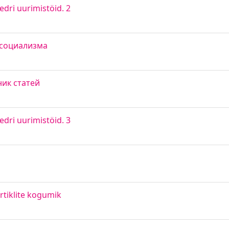
dri uurimistöid. 2
 социализма
ник статей
dri uurimistöid. 3
artiklite kogumik