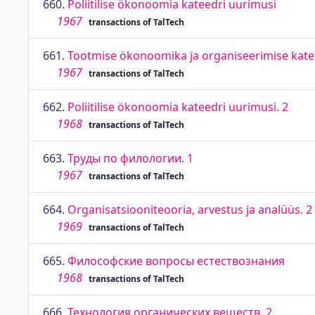
660.
Poliitilise ökonoomia kateedri uurimusi
1967
transactions of TalTech
661.
Tootmise ökonoomika ja organiseerimise katee
1967
transactions of TalTech
662.
Poliitilise ökonoomia kateedri uurimusi. 2
1968
transactions of TalTech
663.
Труды по филологии. 1
1967
transactions of TalTech
664.
Organisatsiooniteooria, arvestus ja analüüs. 2
1969
transactions of TalTech
665.
Философские вопросы естествознания
1968
transactions of TalTech
666.
Технология органических веществ. 2