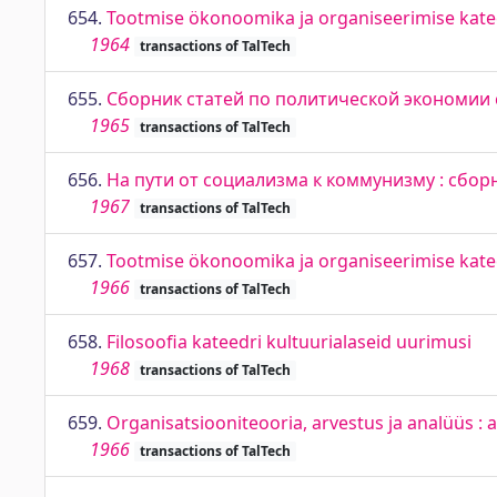
654.
Tootmise ökonoomika ja organiseerimise katee
1964
transactions of TalTech
655.
Сборник статей по политической экономии
1965
transactions of TalTech
656.
На пути от социализма к коммунизму : сбор
1967
transactions of TalTech
657.
Tootmise ökonoomika ja organiseerimise katee
1966
transactions of TalTech
658.
Filosoofia kateedri kultuurialaseid uurimusi
1968
transactions of TalTech
659.
Organisatsiooniteooria, arvestus ja analüüs : 
1966
transactions of TalTech