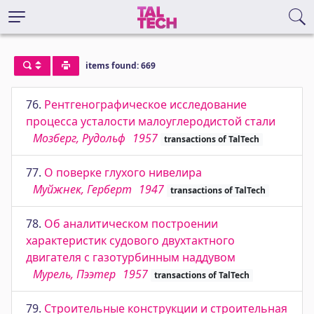
items found: 669
76.
Рентгенографическое исследование
процесса усталости малоуглеродистой стали
Мозберг, Рудольф
1957
transactions of TalTech
77.
О поверке глухого нивелира
Муйжнек, Герберт
1947
transactions of TalTech
78.
Об аналитическом построении
характеристик судового двухтактного
двигателя с газотурбинным наддувом
Мурель, Пээтер
1957
transactions of TalTech
79.
Строительные конструкции и строительная