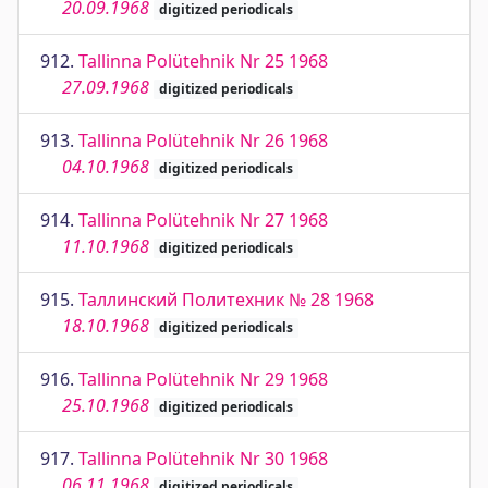
20.09.1968
digitized periodicals
912.
Tallinna Polütehnik Nr 25 1968
27.09.1968
digitized periodicals
913.
Tallinna Polütehnik Nr 26 1968
04.10.1968
digitized periodicals
914.
Tallinna Polütehnik Nr 27 1968
11.10.1968
digitized periodicals
915.
Таллинский Политехник № 28 1968
18.10.1968
digitized periodicals
916.
Tallinna Polütehnik Nr 29 1968
25.10.1968
digitized periodicals
917.
Tallinna Polütehnik Nr 30 1968
06.11.1968
digitized periodicals