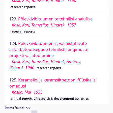
Kask, Karl; Tamvelius, Hindrek
1960
research reports
123.
Põlevkivibituumenite tehnilisi analüüse
Kask, Karl; Tamvelius, Hindrek
1957
research reports
124.
Põlevkivibituumenist valmistatavate
asfaltbetoonsegude tehniliste tingimuste
projekti väljatöötamine
Kask, Karl; Tamvelius, Hindrek; Ambros,
Richard
1960
research reports
125.
Keramsiidi ja keramsiitbetooni füüsikalisi
omadusi
Kaska, Mai
1953
annual reports of research & development activities
items found: 770