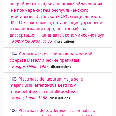
потребности в кадрах по видам образования :
(на примере систем республиканского
подчинения Эстонской ССР) : специальность:
08.00.05 - экономика, организация управления
и планирования народного хозяйства :
диссертация ... кандидата экономических наук
Kamratov, Ardo
1983
dissertations
104.
Динамическое проникание жесткой
сферы в металлические преграды
Kangur, Hillar
1987
dissertations
105.
Plastmasside kasutamine ja selle
majanduslik effektiivsus Eesti NSV
masinaehituses ja metallitööstuses
Kanne, Leida
1968
dissertations
106.
Plastmasside töötlemise ratsionaalseid