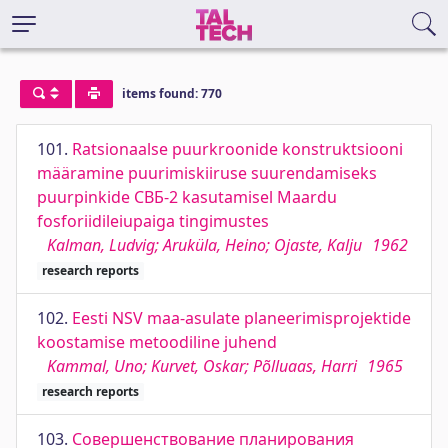
items found: 770
101.
Ratsionaalse puurkroonide konstruktsiooni
määramine puurimiskiiruse suurendamiseks
puurpinkide СВБ-2 kasutamisel Maardu
fosforiidileiupaiga tingimustes
Kalman, Ludvig; Aruküla, Heino; Ojaste, Kalju
1962
research reports
102.
Eesti NSV maa-asulate planeerimisprojektide
koostamise metoodiline juhend
Kammal, Uno; Kurvet, Oskar; Põlluaas, Harri
1965
research reports
103.
Совершенствование планирования