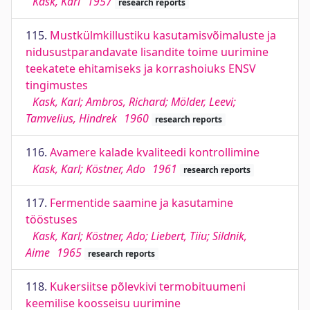
Kask, Karl
1957
research reports
115.
Mustkülmkillustiku kasutamisvõimaluste ja
nidusustparandavate lisandite toime uurimine
teekatete ehitamiseks ja korrashoiuks ENSV
tingimustes
Kask, Karl; Ambros, Richard; Mölder, Leevi;
Tamvelius, Hindrek
1960
research reports
116.
Avamere kalade kvaliteedi kontrollimine
Kask, Karl; Köstner, Ado
1961
research reports
117.
Fermentide saamine ja kasutamine
tööstuses
Kask, Karl; Köstner, Ado; Liebert, Tiiu; Sildnik,
Aime
1965
research reports
118.
Kukersiitse põlevkivi termobituumeni
keemilise koosseisu uurimine