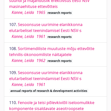
suundi ja majanduslik efektiivsus Eesti NSV
masinaehituse ettevõtteis
Kanne, Leida
1965
research reports
107.
Sesoonsuse uurimine elanikkonna
elutarbelisel teenindamisel Eesti NSV-s
Kanne, Leida
1961
research reports
108.
Sortimendiliste muutuste mõju ettevõtte
tehnilis-ökonoomiliste näitajatele
Kanne, Leida
1962
research reports
109.
Sesoonsuse uurimine elanikkonna
elutarbelisel teenindamisel Eesti NSV-s
Kanne, Leida
1961
annual reports of research & development activities
110.
Fenoole ja teisi põlevkiviõli iseloomulikke
komponente sisaldavate aseotroopsete