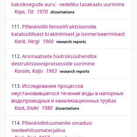
kaksiksegude auru - vedeliku tasakaalu uurimine
Kaps, Tiit
1970
dissertations
111.
Põlevkiviõli fenoolifraktsioonide
katalüütilisest krakkimisest ja isomeriseerimisest
Karik, Hergi
1960
research reports
112.
Aromaatsete hüdroksüühendite
destruktsiooniprotsesside uurimine
Karolin, Kaljo
1963
research reports
113.
Исследование процессов
неустановившегося течения воды в напорных
водопроводных и канализационных трубах
Kask, Endel
1980
dissertations
114.
Põlevkivibituumenite omadusi
teedeehitusmaterjalina