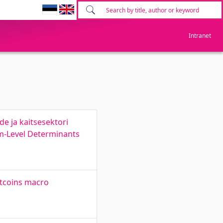
Intranet
e ja kaitsesektori
rm-Level Determinants
itcoins macro