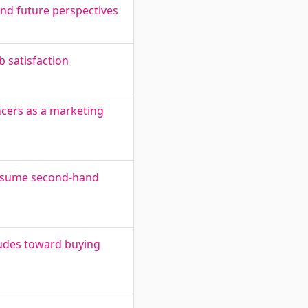
 and future perspectives
b satisfaction
ncers as a marketing
consume second-hand
udes toward buying