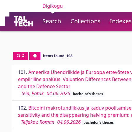
Digikogu
Search
Collections
Indexes
items found: 108
101.
Ameerika Ühendriikide ja Euroopa ettevõtete vä
empiiriline analüüs. Valuation Differences Betwee
and the Defence Sector
Tein, Patrik
04.06.2026
bachelor's theses
102.
Bitcoini makrotundlikkus ja kaduv poolitamise
sensitivity and the disappearing halving premium:
Teljakov, Roman
04.06.2026
bachelor's theses