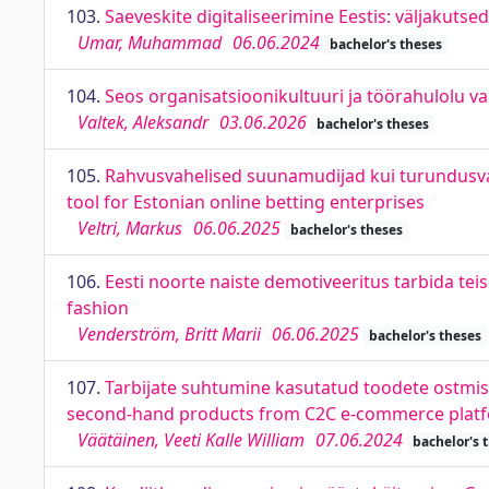
103.
Saeveskite digitaliseerimine Eestis: väljakutsed
Umar, Muhammad
06.06.2024
bachelor's theses
104.
Seos organisatsioonikultuuri ja töörahulolu va
Valtek, Aleksandr
03.06.2026
bachelor's theses
105.
Rahvusvahelised suunamudijad kui turundusvahe
tool for Estonian online betting enterprises
Veltri, Markus
06.06.2025
bachelor's theses
106.
Eesti noorte naiste demotiveeritus tarbida t
fashion
Venderström, Britt Marii
06.06.2025
bachelor's theses
107.
Tarbijate suhtumine kasutatud toodete ostmi
second-hand products from C2C e-commerce platfo
Väätäinen, Veeti Kalle William
07.06.2024
bachelor's 