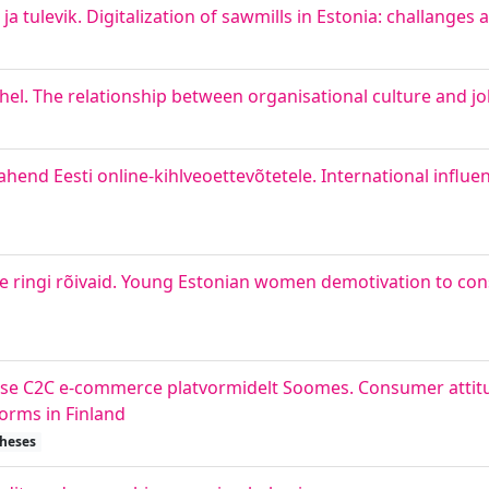
 ja tulevik. Digitalization of sawmills in Estonia: challanges
hel. The relationship between organisational culture and jo
nd Eesti online-kihlveoettevõtetele. International influe
eise ringi rõivaid. Young Estonian women demotivation to 
sse C2C e-commerce platvormidelt Soomes. Consumer attit
rms in Finland
theses