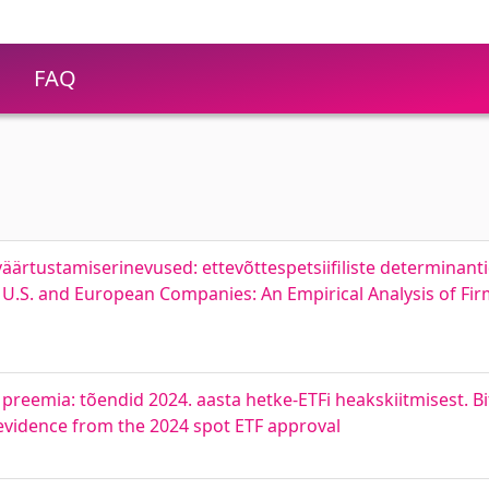
FAQ
ärtustamiserinevused: ettevõttespetsiifiliste determinantid
n U.S. and European Companies: An Empirical Analysis of Fi
 preemia: tõendid 2024. aasta hetke-ETFi heakskiitmisest. B
 evidence from the 2024 spot ETF approval