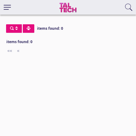
items found: 0
items found: 0
««
First
«
Previous