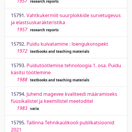
1957
research reports
15791.
Vahtkukermiit-suurplokkide survetugevus
ja elastsuskarakteristika
1957
research reports
15792.
Puidu kuivatamine : loengukonspekt
1972
textbooks and teaching materials
15793.
Puidutöötlemise tehnoloogia 1. osa. Puidu
käsitsi töötlemine
1988
textbooks and teaching materials
15794.
Juhend magevee kvaliteedi määramiseks
füüsikalistel ja keemilistel meetoditel
1983
varia
15795.
Tallinna Tehnikaülikooli publikatsioonid
2021