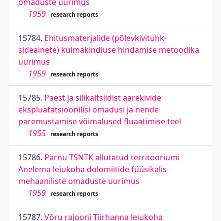
omaduste uurimus
1959
research reports
15784.
Ehitusmaterjalide (põlevkivituhk-
sideainete) külmakindluse hindamise metoodika
uurimus
1959
research reports
15785.
Paest ja silikaltsiidist äärekivide
ekspluatatsioonilisi omadusi ja nende
paremustamise võimalused fluaatimise teel
1955
research reports
15786.
Pärnu TSNTK allutatud territooriumi
Anelema leiukoha dolomiitide füüsikalis-
mehaaniliste omaduste uurimus
1959
research reports
15787.
Võru rajooni Tiirhanna leiukoha