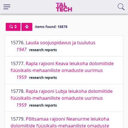
items found: 18878
15776.
Lauda soojuspidavus ja tuulutus
1947
research reports
15777.
Rapla rajooni Keava leiukoha dolomiitide
füüsikalis-mehaaniliste omaduste uurimus
1959
research reports
15778.
Rapla rajooni Lubja leiukoha dolomiitide
füüsikalis-mehaaniliste omaduste uurimus
1959
research reports
15779.
Põltsamaa rajooni Neanurme leiukoha
dolomiitide füüsikalis-mehaaniliste omaduste