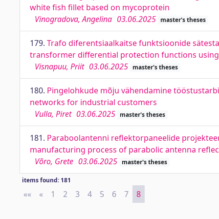
white fish fillet based on mycoprotein
Vinogradova, Angelina
03.06.2025
master's theses
179.
Trafo diferentsiaalkaitse funktsioonide sätesta
transformer differential protection functions using
Visnapuu, Priit
03.06.2025
master's theses
180.
Pingelohkude mõju vähendamine tööstustarbij
networks for industrial customers
Vulla, Piret
03.06.2025
master's theses
181.
Paraboolantenni reflektorpaneelide projekteer
manufacturing process of parabolic antenna refle
Võro, Grete
03.06.2025
master's theses
items found: 181
««
First
«
Previous
1
2
3
4
5
6
7
8