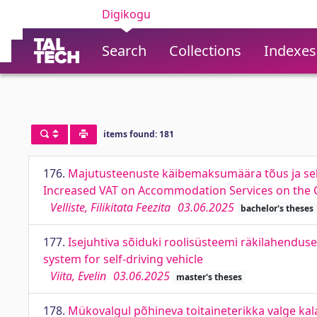
Digikogu
Search
Collections
Indexes
items found: 181
176.
Majutusteenuste käibemaksumäära tõus ja sell
Increased VAT on Accommodation Services on the 
Velliste, Filikitata Feezita
03.06.2025
bachelor's theses
177.
Isejuhtiva sõiduki roolisüsteemi räkilahendus
system for self-driving vehicle
Viita, Evelin
03.06.2025
master's theses
178.
Mükovalgul põhineva toitaineterikka valge kala 