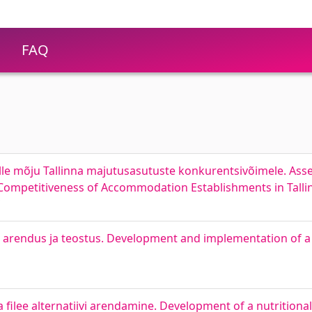
FAQ
e mõju Tallinna majutusasutuste konkurentsivõimele. Asse
Competitiveness of Accommodation Establishments in Talli
e arendus ja teostus. Development and implementation of a 
filee alternatiivi arendamine. Development of a nutritionall