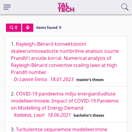
items found: 9
1.
Rayleigh–Bénard konvektsiooni
skaleerumisseaduste numbriline analüüs suurte
Prandtl'i arvude korral. Numerical analysis of
Rayleigh-Bénard convective scaling laws at high
Prandtl number
Di Lavore Enrico
18.01.2023
master's theses
2.
COVID-19 pandeemia mõju energianõudluse
modelleerimisele. Impact of COVID-19 Pandemic
on Modelling of Energy Demand
Kadakas, Lauri
18.06.2021
bachelor's theses
3.
Turbulentse segunemise modelleerimine