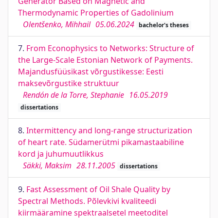
Generator Based on Magnetic and
Thermodynamic Properties of Gadolinium
Olentšenko, Mihhail
05.06.2024
bachelor's theses
7.
From Econophysics to Networks: Structure of
the Large-Scale Estonian Network of Payments.
Majandusfüüsikast võrgustikesse: Eesti
maksevõrgustike struktuur
Rendón de la Torre, Stephanie
16.05.2019
dissertations
8.
Intermittency and long-range structurization
of heart rate. Südamerütmi pikamastaabiline
kord ja juhumuutlikkus
Säkki, Maksim
28.11.2005
dissertations
9.
Fast Assessment of Oil Shale Quality by
Spectral Methods. Põlevkivi kvaliteedi
kiirmääramine spektraalsetel meetoditel