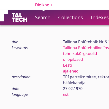
Digikogu
Search
Collections
Indexes
title
Tallinna Polütehnik Nr 6
keywords
Tallinna Polütehniline Ins
tehnikakõrgkoolid
üliõpilased
Eesti
ajalehed
description
TPI parteikomitee, rekt
häälekandja
date
27.02.1970
language
est