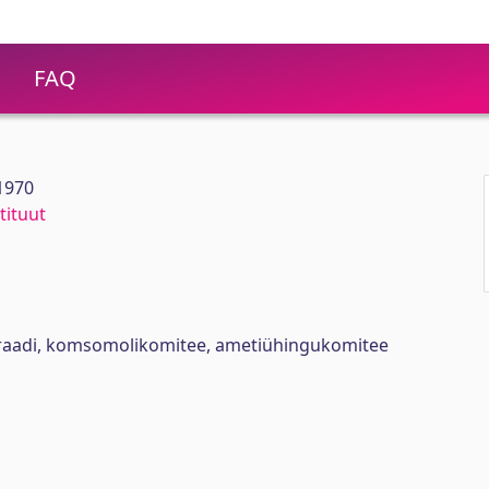
FAQ
 1970
tituut
oraadi, komsomolikomitee, ametiühingukomitee