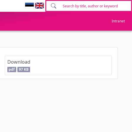
Intranet
Download
pdf
97 KB