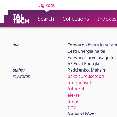
Digikogu
Search
Collections
Indexes
title
Forward kõvera kasutami
Eesti Energia näitel
Forward curve usage for 
AS Eesti Energia
author
Radtšenko, Maksim
keywords
bakalaureusetööd
prognoosid
futuurid
elekter
Brent
CO2
forward kõver