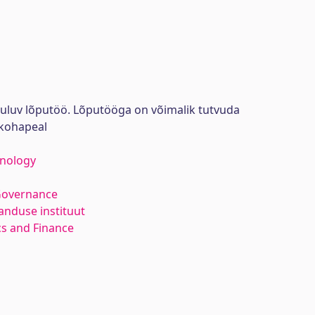
uuluv lõputöö. Lõputööga on võimalik tutvuda
kohapeal
hnology
Governance
anduse instituut
s and Finance