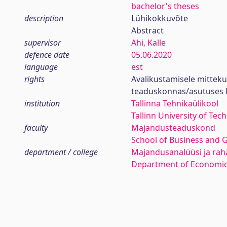
bachelor's theses
description
Lühikokkuvõte
Abstract
supervisor
Ahi, Kalle
defence date
05.06.2020
language
est
rights
Avalikustamisele mittek
teaduskonnas/asutuses 
institution
Tallinna Tehnikaülikool
Tallinn University of Tec
faculty
Majandusteaduskond
School of Business and 
department / college
Majandusanalüüsi ja rah
Department of Economic