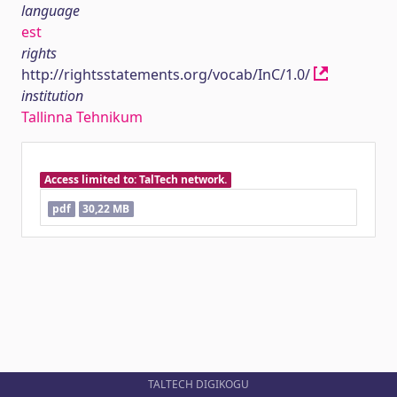
language
est
rights
http://rightsstatements.org/vocab/InC/1.0/
institution
Tallinna Tehnikum
Access limited to: TalTech network.
pdf
30,22 MB
TALTECH DIGIKOGU