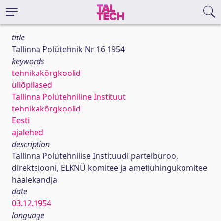
title
Tallinna Polütehnik Nr 16 1954
keywords
tehnikakõrgkoolid
üliõpilased
Tallinna Polütehniline Instituut
tehnikakõrgkoolid
Eesti
ajalehed
description
Tallinna Polütehnilise Instituudi parteibüroo,
direktsiooni, ELKNÜ komitee ja ametiühingukomitee
häälekandja
date
03.12.1954
language