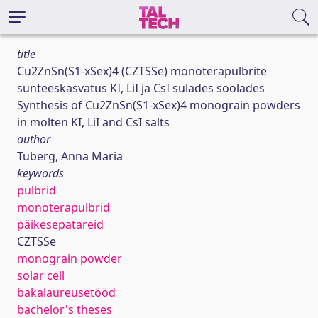
title
Cu2ZnSn(S1-xSex)4 (CZTSSe) monoterapulbrite
sünteeskasvatus KI, LiI ja CsI sulades soolades
Synthesis of Cu2ZnSn(S1-xSex)4 monograin powders
in molten KI, LiI and CsI salts
author
Tuberg, Anna Maria
keywords
pulbrid
monoterapulbrid
päikesepatareid
CZTSSe
monograin powder
solar cell
bakalaureusetööd
bachelor's theses