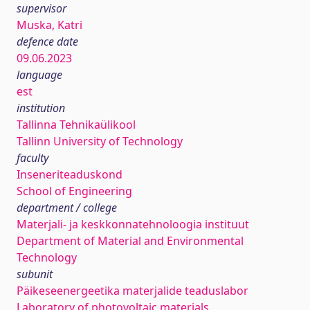
supervisor
Muska, Katri
defence date
09.06.2023
language
est
institution
Tallinna Tehnikaülikool
Tallinn University of Technology
faculty
Inseneriteaduskond
School of Engineering
department / college
Materjali- ja keskkonnatehnoloogia instituut
Department of Material and Environmental
Technology
subunit
Päikeseenergeetika materjalide teaduslabor
Laboratory of photovoltaic materials