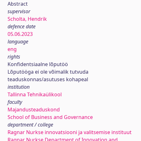
Abstract
supervisor
Scholta, Hendrik
defence date
05.06.2023
language
eng
rights
Konfidentsiaalne lõputöö
Lõputööga ei ole võimalik tutvuda
teaduskonnas/asutuses kohapeal
institution
Tallinna Tehnikaülikool
faculty
Majandusteaduskond
School of Business and Governance
department / college
Ragnar Nurkse innovatsiooni ja valitsemise instituut
Ragnar Nurkse Department of Innovation and