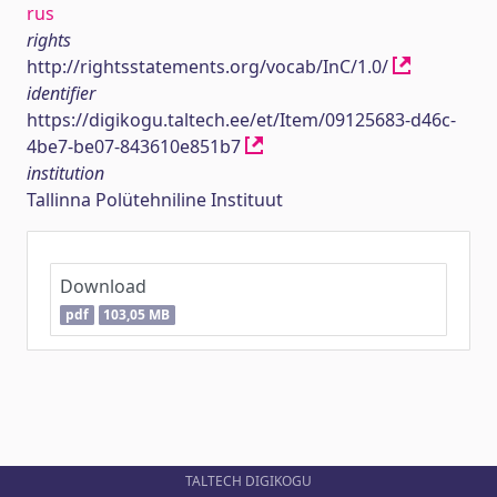
rus
rights
http://rightsstatements.org/vocab/InC/1.0/
identifier
https://digikogu.taltech.ee/et/Item/09125683-d46c-
4be7-be07-843610e851b7
institution
Tallinna Polütehniline Instituut
Download
pdf
103,05 MB
TALTECH DIGIKOGU