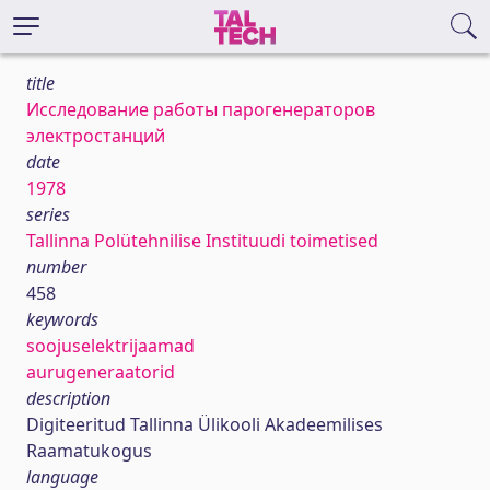
title
Исследование работы парогенераторов
электростанций
date
1978
series
Tallinna Polütehnilise Instituudi toimetised
number
458
keywords
soojuselektrijaamad
aurugeneraatorid
description
Digiteeritud Tallinna Ülikooli Akadeemilises
Raamatukogus
language