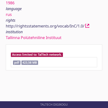
1986
language
rus
rights
http://rightsstatements.org/vocab/InC/1.0/
institution
Tallinna Polütehniline Instituut
Access limited to: TalTech network.
pdf
423,58 MB
TALTECH DIGIKOGU