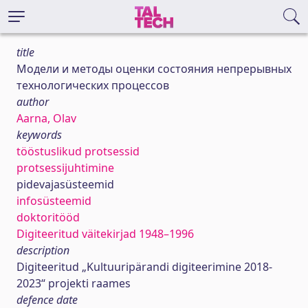
title
Модели и методы оценки состояния непрерывных
технологических процессов
author
Aarna, Olav
keywords
tööstuslikud protsessid
protsessijuhtimine
pidevajasüsteemid
infosüsteemid
doktoritööd
Digiteeritud väitekirjad 1948–1996
description
Digiteeritud „Kultuuripärandi digiteerimine 2018-
2023“ projekti raames
defence date