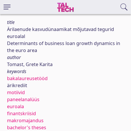
title
Ärilaenude kasvudünaamikat mõjutavad tegurid
euroalal
Determinants of business loan growth dynamics in
the euro area
author
Tomast, Grete Karita
keywords
bakalaureusetööd
ärikrediit
motiivid
paneelanalüüs
euroala
finantskriisid
makromajandus
bachelor's theses