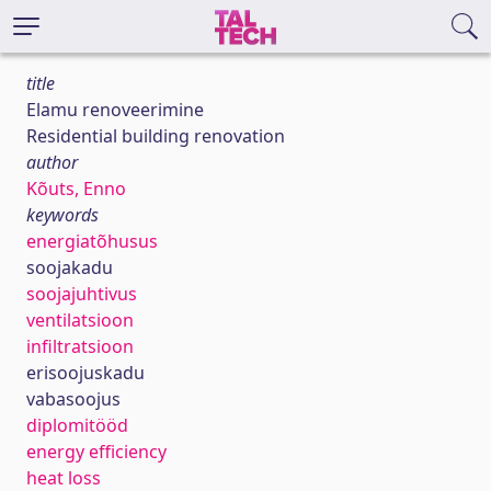
title
Elamu renoveerimine
Residential building renovation
author
Kõuts, Enno
keywords
energiatõhusus
soojakadu
soojajuhtivus
ventilatsioon
infiltratsioon
erisoojuskadu
vabasoojus
diplomitööd
energy efficiency
heat loss