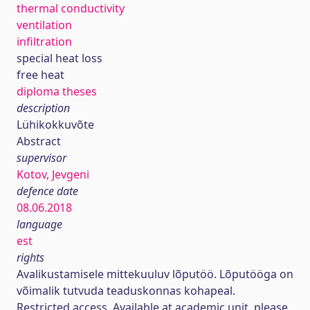
thermal conductivity
ventilation
infiltration
special heat loss
free heat
diploma theses
description
Lühikokkuvõte
Abstract
supervisor
Kotov, Jevgeni
defence date
08.06.2018
language
est
rights
Avalikustamisele mittekuuluv lõputöö. Lõputööga on
võimalik tutvuda teaduskonnas kohapeal.
Restricted access. Available at academic unit, please