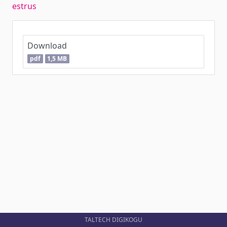
estrus
Download
pdf
1,5 MB
TALTECH DIGIKOGU