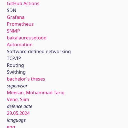
GitHub Actions
SDN
Grafana
Prometheus
SNMP
bakalaureusetööd
Automation
Software-defined networking
TCP/IP
Routing
Swithing
bachelor's theses
supervisor
Meeran, Mohammad Tariq
Vene, Siim
defence date
29.05.2024
language
eng