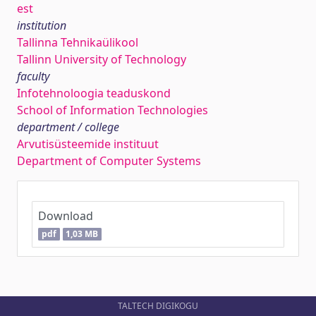
est
institution
Tallinna Tehnikaülikool
Tallinn University of Technology
faculty
Infotehnoloogia teaduskond
School of Information Technologies
department / college
Arvutisüsteemide instituut
Department of Computer Systems
Download
pdf
1,03 MB
TALTECH DIGIKOGU