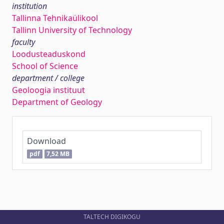
institution
Tallinna Tehnikaülikool
Tallinn University of Technology
faculty
Loodusteaduskond
School of Science
department / college
Geoloogia instituut
Department of Geology
Download
pdf
7,52 MB
TALTECH DIGIKOGU