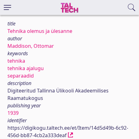
title
Tehnika olemus ja ülesanne
author
Maddison, Ottomar
keywords
tehnika
tehnika ajalugu
separaadid
description
Digiteeritud Tallinna Ülikooli Akadeemilises
Raamatukogus
publishing year
1939
identifier
https://digikogu.taltech.ee/et/Item/14d5d49b-6c92-
456d-bb87-4cb2a333deaf