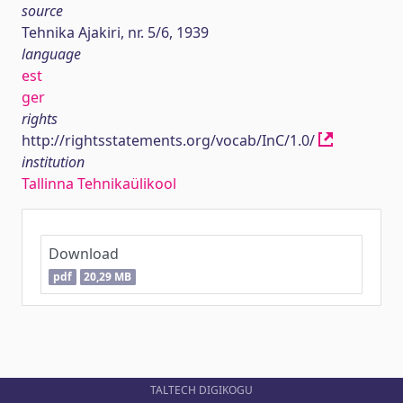
source
Tehnika Ajakiri, nr. 5/6, 1939
language
est
ger
rights
http://rightsstatements.org/vocab/InC/1.0/
institution
Tallinna Tehnikaülikool
Download
pdf
20,29 MB
TALTECH DIGIKOGU