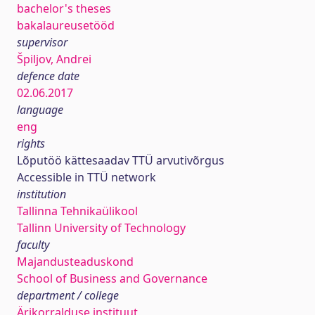
bachelor's theses
bakalaureusetööd
supervisor
Špiljov, Andrei
defence date
02.06.2017
language
eng
rights
Lõputöö kättesaadav TTÜ arvutivõrgus
Accessible in TTÜ network
institution
Tallinna Tehnikaülikool
Tallinn University of Technology
faculty
Majandusteaduskond
School of Business and Governance
department / college
Ärikorralduse instituut