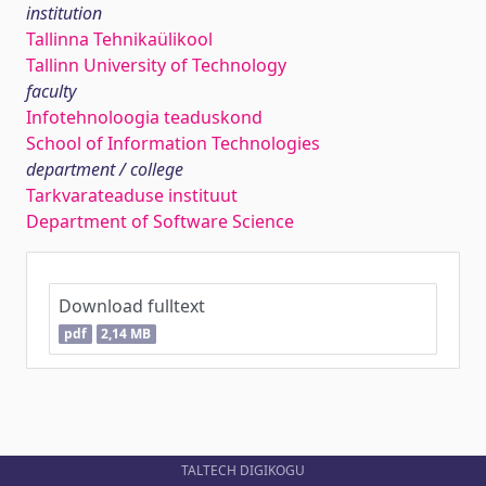
institution
Tallinna Tehnikaülikool
Tallinn University of Technology
faculty
Infotehnoloogia teaduskond
School of Information Technologies
department / college
Tarkvarateaduse instituut
Department of Software Science
Download fulltext
pdf
2,14 MB
TALTECH DIGIKOGU