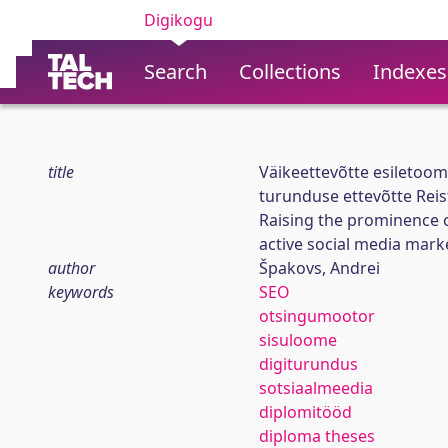
Digikogu
Search
Collections
Indexes
title
Väikeettevõtte esiletoom
turunduse ettevõtte Rei
Raising the prominence o
active social media mar
author
Špakovs, Andrei
keywords
SEO
otsingumootor
sisuloome
digiturundus
sotsiaalmeedia
diplomitööd
diploma theses