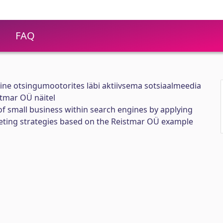
FAQ
ine otsingumootorites läbi aktiivsema sotsiaalmeedia
stmar OÜ näitel
f small business within search engines by applying
keting strategies based on the Reistmar OÜ example