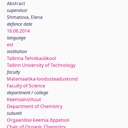
Abstract
supervisor
Shmatova, Elena
defence date
16.06.2014
language
est
institution
Tallinna Tehnikaülikool
Tallinn University of Technology
faculty
Matemaatika-loodusteaduskond
Faculty of Science
department / college
Keemiainstituut
Department of Chemistry
subunit
Orgaanilise keemia õppetool
Chair of Organic Chemistry