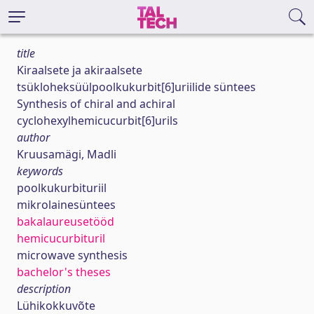
title
Kiraalsete ja akiraalsete
tsükloheksüülpoolkukurbit[6]uriilide süntees
Synthesis of chiral and achiral
cyclohexylhemicucurbit[6]urils
author
Kruusamägi, Madli
keywords
poolkukurbituriil
mikrolainesüntees
bakalaureusetööd
hemicucurbituril
microwave synthesis
bachelor's theses
description
Lühikokkuvõte