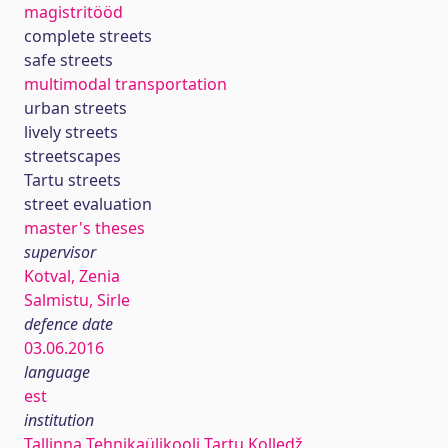
magistritööd
complete streets
safe streets
multimodal transportation
urban streets
lively streets
streetscapes
Tartu streets
street evaluation
master's theses
supervisor
Kotval, Zenia
Salmistu, Sirle
defence date
03.06.2016
language
est
institution
Tallinna Tehnikaülikooli Tartu Kolledž