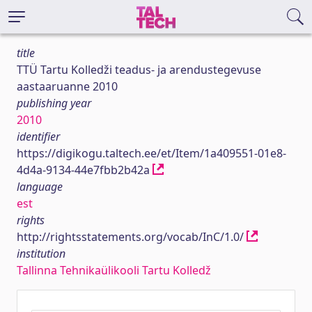
title
TTÜ Tartu Kolledži teadus- ja arendustegevuse
aastaaruanne 2010
publishing year
2010
identifier
https://digikogu.taltech.ee/et/Item/1a409551-01e8-
4d4a-9134-44e7fbb2b42a
language
est
rights
http://rightsstatements.org/vocab/InC/1.0/
institution
Tallinna Tehnikaülikooli Tartu Kolledž