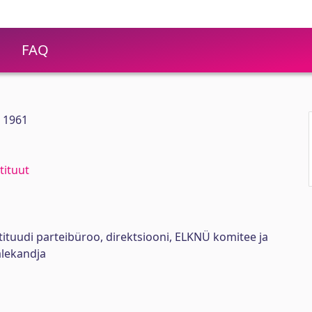
FAQ
0 1961
tituut
stituudi parteibüroo, direktsiooni, ELKNÜ komitee ja
lekandja