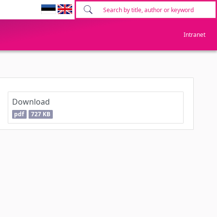
Intranet
Download
pdf
727 KB