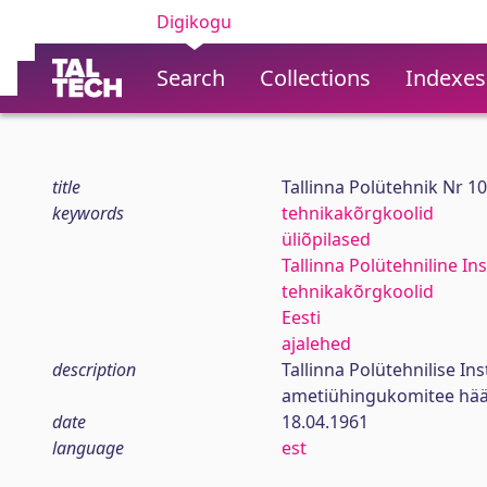
Digikogu
Search
Collections
Indexes
title
Tallinna Polütehnik Nr 1
keywords
tehnikakõrgkoolid
üliõpilased
Tallinna Polütehniline Ins
tehnikakõrgkoolid
Eesti
ajalehed
description
Tallinna Polütehnilise In
ametiühingukomitee hää
date
18.04.1961
language
est