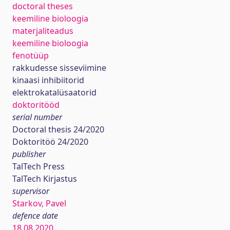
doctoral theses
keemiline bioloogia
materjaliteadus
keemiline bioloogia
fenotüüp
rakkudesse sisseviimine
kinaasi inhibiitorid
elektrokatalüsaatorid
doktoritööd
serial number
Doctoral thesis 24/2020
Doktoritöö 24/2020
publisher
TalTech Press
TalTech Kirjastus
supervisor
Starkov, Pavel
defence date
18.08.2020