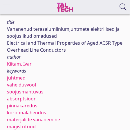
title
Vananenud terasalumiiniumjuhtmete elektrilised ja
soojuslikud omadused
Electrical and Thermal Properties of Aged ACSR Type
Overhead Line Conductors
author
Kiitam, Ivar
keywords
juhtmed
vahelduvvool
soojusmahtuvus
absorptsioon
pinnakaredus
koroonalahendus
materjalide vananemine
magistritööd