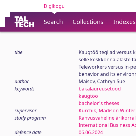
Digikogu
Search
Collections
Indexes
title
Kaugtöö tegijad versus k
selle keskkonna-alaste t
Teleworkers versus in-pe
behavior and its enviro
author
Maisov, Cathryn Sue
keywords
bakalaureusetööd
kaugtöö
bachelor's theses
supervisor
Kurchik, Madison Winter
study program
Rahvusvaheline ärikorra
International Business A
defence date
06.06.2024