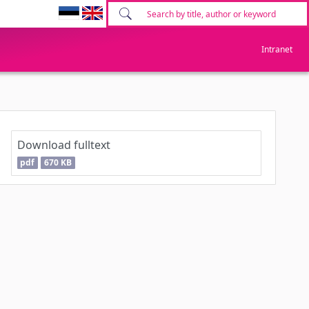
Intranet
Download fulltext
pdf
670 KB