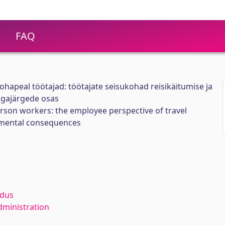
FAQ
ohapeal töötajad: töötajate seisukohad reisikäitumise ja
agajärgede osas
rson workers: the employee perspective of travel
nmental consequences
ldus
dministration